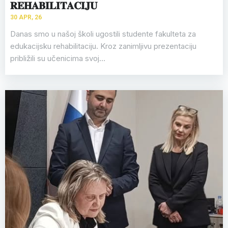
𝐑𝐄𝐇𝐀𝐁𝐈𝐋𝐈𝐓𝐀𝐂𝐈𝐉𝐔
30
APR, 26
Danas smo u našoj školi ugostili studente fakulteta za
edukacijsku rehabilitaciju. Kroz zanimljivu prezentaciju
približili su učenicima svoj…