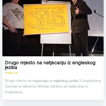
Drugo mjesto na natjecanju iz engleskog
jezika
6
MAY, 26
Drugo mjesto na n𝐚𝐭𝐣𝐞𝐜𝐚𝐧𝐣u 𝐢𝐳 𝐞𝐧𝐠𝐥𝐞𝐬𝐤𝐨𝐠 𝐣𝐞𝐳𝐢𝐤𝐚 U organizaciji
Zavoda za školstvo Mostar održano je natjecanje iz
engleskog…