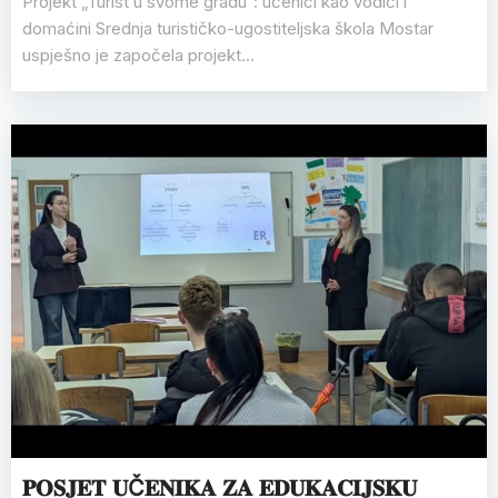
Projekt „Turist u svome gradu“: učenici kao vodiči i
domaćini Srednja turističko-ugostiteljska škola Mostar
uspješno je započela projekt…
𝐏𝐎𝐒𝐉𝐄𝐓 𝐔Č𝐄𝐍𝐈𝐊𝐀 𝐙𝐀 𝐄𝐃𝐔𝐊𝐀𝐂𝐈𝐉𝐒𝐊𝐔