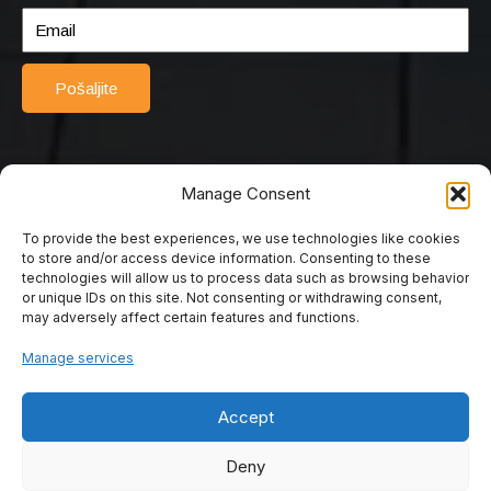
Pošaljite
Manage Consent
To provide the best experiences, we use technologies like cookies
© 2025 Srednja turističko-ugostiteljska škola Mostar. Sva prava
to store and/or access device information. Consenting to these
pridržana. Web by Rimac web studio.
technologies will allow us to process data such as browsing behavior
or unique IDs on this site. Not consenting or withdrawing consent,
may adversely affect certain features and functions.
Srednja turističko
Manage services
ugostiteljska škola
Accept
Mostar
Deny