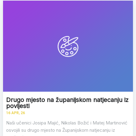
Drugo mjesto na županijskom natjecanju iz
povijesti
16
APR, 26
Naši učenici Josipa Majić, Nikolas Božić i Matej Martinović
osvojili su drugo mjesto na Županijskom natjecanju iz