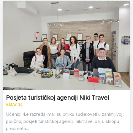
Posjeta turističkoj agenciji Niki Travel
6
MAY, 26
Učenici 4.e razreda imali su priliku sudjelovati u zanimljivoj i
poučnoj posjeti turističkoj agenciji nikitravel.ba, u sklopu
predmeta…