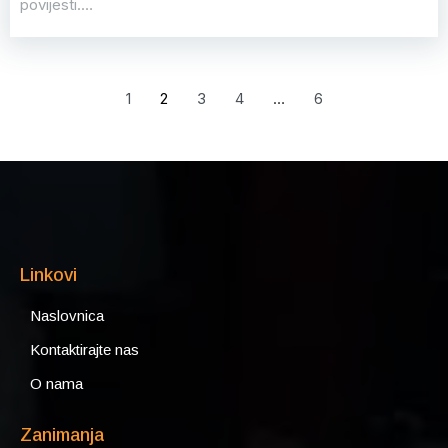
povijesti.…
1
2
3
4
…
6
Linkovi
Naslovnica
Kontaktirajte nas
O nama
Zanimanja