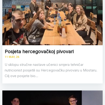
Posjeta hercegovačkoj pivovari
11
MAY, 26
U sklopu stručne nastave učenici smjera tehničar
nutricionist posjetili su Hercegovačku pivovaru u Mostaru.
Cilj ove posjete bio…