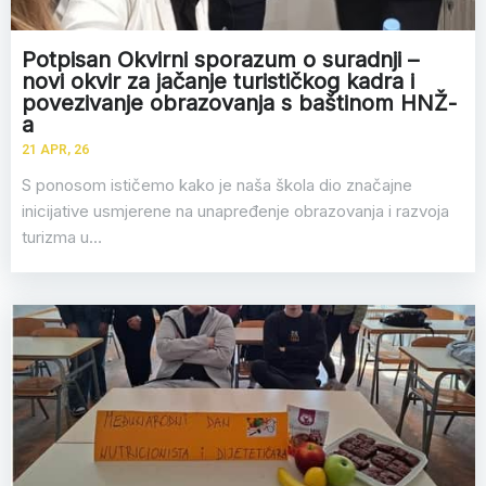
Potpisan Okvirni sporazum o suradnji –
novi okvir za jačanje turističkog kadra i
povezivanje obrazovanja s baštinom HNŽ-
a
21
APR, 26
S ponosom ističemo kako je naša škola dio značajne
inicijative usmjerene na unapređenje obrazovanja i razvoja
turizma u…