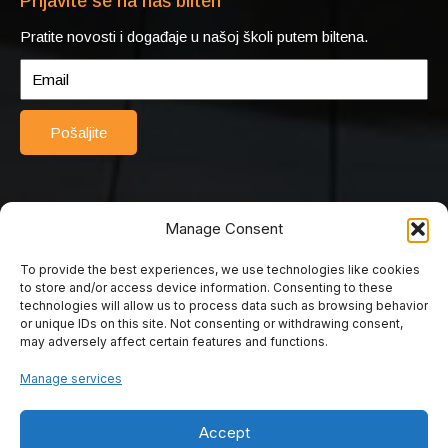
Prijavite se na naš bilten
Pratite novosti i događaje u našoj školi putem biltena.
Pošaljite
Manage Consent
To provide the best experiences, we use technologies like cookies
© 2025 Srednja turističko-ugostiteljska škola Mostar. Sva prava
to store and/or access device information. Consenting to these
pridržana. Web by Rimac web studio.
technologies will allow us to process data such as browsing behavior
or unique IDs on this site. Not consenting or withdrawing consent,
may adversely affect certain features and functions.
Srednja turističko
Manage services
ugostiteljska škola
Accept