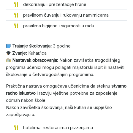
dekoriranju i prezentacije hrane
pravilnom čuvanju i rukovanju namirnicama
pravilima higijene i sigurnosti u radu
Trajanje školovanja:
3 godine
Zvanje:
Kuhar/ica
Nastavak obrazovanja:
Nakon završetka trogodišnjeg
programa učenici mogu polagati majstorski ispit ili nastaviti
školovanje u četverogodišnjim programima.
Praktična nastava omogućava učenicima da steknu
stvarno
radno iskustvo
i razviju vještine potrebne za zaposlenje
odmah nakon škole.
Nakon završetka školovanja, naši kuhari se uspješno
zapošljavaju u:
hotelima, restoranima i pizzerijama