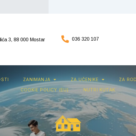
036 320 107
ića 3, 88 000 Mostar
STI
ZANIMANJA
ZA UČENIKE
ZA ROD
COOKIE POLICY (EU)
NUTRI KUTAK