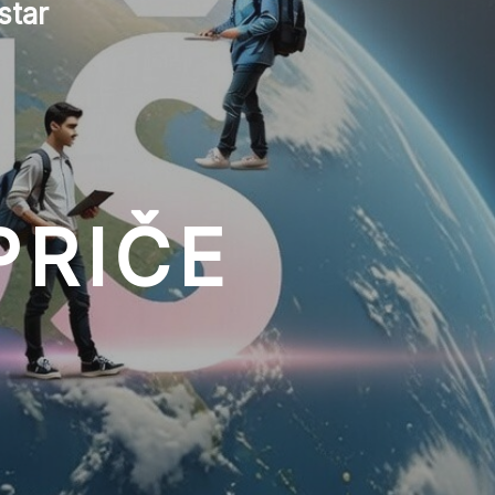
star
PRIČE