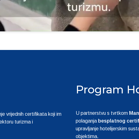
Program Ho
U partnerstvu s tvrtkom 
Man
rijednih certifikata koji im 
polaganja 
besplatnog certi
ktoru turizma i 
upravljanje hotelijerskim susta
objektima.