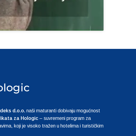
logic
deks d.o.o.
 naši maturanti dobivaju mogućnost 
fikata za Hologic
 – suvremeni program za 
vima, koji je visoko tražen u hotelima i turističkim 