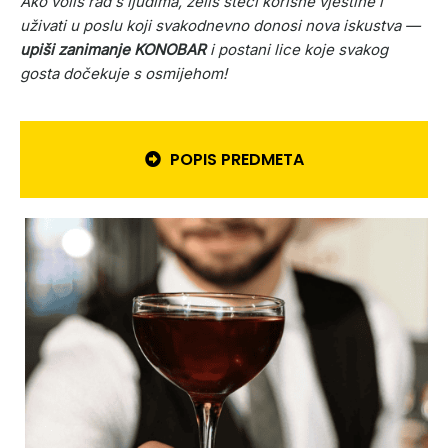
Ako voliš rad s ljudima, želiš steći korisne vještine i
uživati u poslu koji svakodnevno donosi nova iskustva —
upiši zanimanje KONOBAR
i postani lice koje svakog
gosta dočekuje s osmijehom!
POPIS PREDMETA