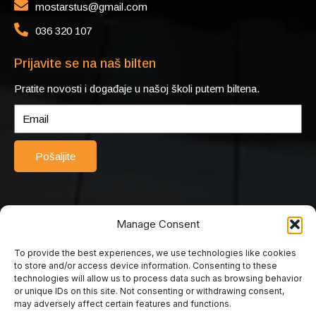
mostarstus@gmail.com
036 320 107
Prijavite se na naš bilten
Pratite novosti i događaje u našoj školi putem biltena.
Pošaljite
Manage Consent
To provide the best experiences, we use technologies like cookies
© 2025 Srednja turističko-ugostiteljska škola Mostar. Sva prava
to store and/or access device information. Consenting to these
pridržana. Web by Rimac web studio.
technologies will allow us to process data such as browsing behavior
or unique IDs on this site. Not consenting or withdrawing consent,
may adversely affect certain features and functions.