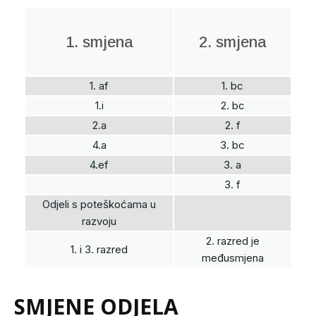
1. smjena
2. smjena
1. af
1. bc
1.i
2. bc
2.a
2. f
4.a
3. bc
4.ef
3. a
3. f
Odjeli s poteškoćama u
razvoju
2. razred je
1. i 3. razred
međusmjena
SMJENE ODJELA