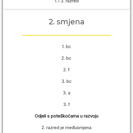
1. i 3. razred
2. smjena
1. bc
2. bc
2. f
3. bc
3. a
3. f
Odjeli s poteškoćama u razvoju
2. razred je međusmjena