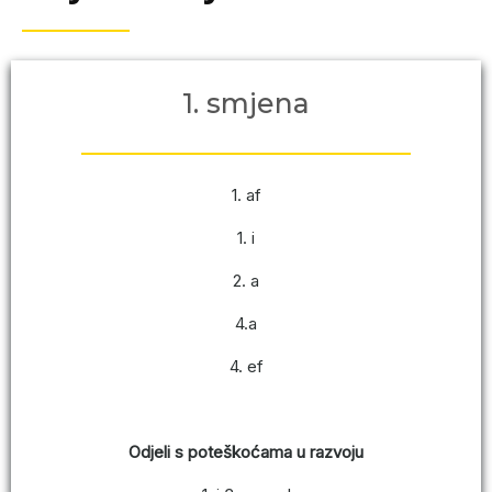
1. smjena
1. af
1. i
2. a
4.a
4. ef
Odjeli s poteškoćama u razvoju