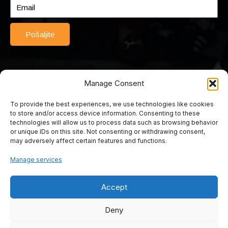
Pošaljite
Manage Consent
To provide the best experiences, we use technologies like cookies
© 2025 Srednja turističko-ugostiteljska škola Mostar. Sva prava
to store and/or access device information. Consenting to these
pridržana. Web by Rimac web studio.
technologies will allow us to process data such as browsing behavior
or unique IDs on this site. Not consenting or withdrawing consent,
may adversely affect certain features and functions.
Srednja turističko
Manage services
ugostiteljska škola
Accept
Mostar
Deny