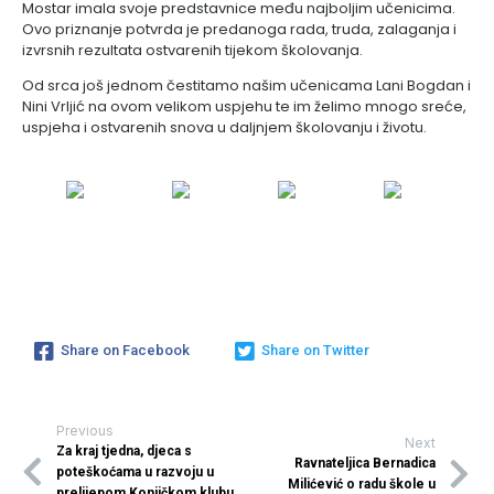
Mostar imala svoje predstavnice među najboljim učenicima.
Ovo priznanje potvrda je predanoga rada, truda, zalaganja i
izvrsnih rezultata ostvarenih tijekom školovanja.
Od srca još jednom čestitamo našim učenicama Lani Bogdan i
Nini Vrljić na ovom velikom uspjehu te im želimo mnogo sreće,
uspjeha i ostvarenih snova u daljnjem školovanju i životu.
Share on Facebook
Share on Twitter
Previous
Next
Za kraj tjedna, djeca s
Ravnateljica Bernadica
poteškoćama u razvoju u
Milićević o radu škole u
prelijepom Konjičkom klubu