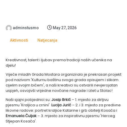
adminstusmo
May 27, 2026
Aktivnosti
Natjecanja
Kreativnost, talent i ljubav prema tradiciji naših učenika na
djelu!
Vijeće mladih Grada Mostara organiziralo je prekrasan projekt
pod nazivom 'Kulturnu baštinu svoga grada opisujem i slikam
cijelim svojim bićem', a naši kreativci su ostvarili nevjerojatan
uspjeh, osvojivši vrijedne novčane nagrade i izlet u Stolac! ​
Naši sjajni pobjednici su:
Josip Brkić
– 1. mjesto za dirljivu
pjesmu 'Kraljica u crnini' ​
Lucija Jurić
– 2. i 3. mjesto za predivne
likovne radove: portret kraljice Katarine i grb obitelji Kosača i
Emanuela Čuljak
– 3. mjesto za inspirativnu pjesmu 'Herceg
Stjepan Kosača'.