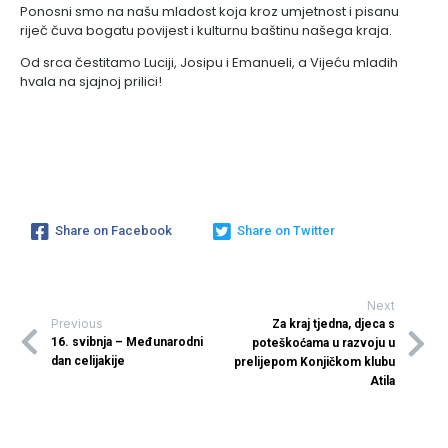
​Ponosni smo na našu mladost koja kroz umjetnost i pisanu
riječ čuva bogatu povijest i kulturnu baštinu našega kraja.
Od srca čestitamo Luciji, Josipu i Emanueli, a Vijeću mladih
hvala na sjajnoj prilici!
Share on Facebook
Share on Twitter
Next
Previous
Za kraj tjedna, djeca s
16. svibnja – Međunarodni
poteškoćama u razvoju u
dan celijakije
prelijepom Konjičkom klubu
Atila