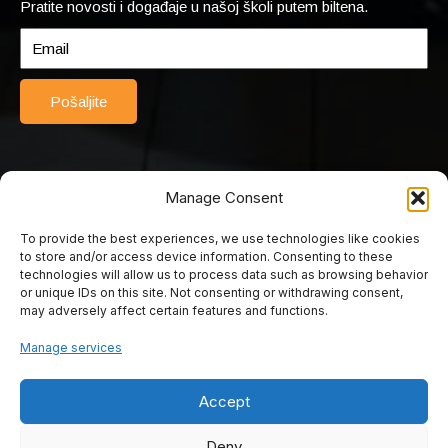
Pratite novosti i događaje u našoj školi putem biltena.
Pošaljite
Manage Consent
To provide the best experiences, we use technologies like cookies
© 2025 Srednja turističko-ugostiteljska škola Mostar. Sva prava
to store and/or access device information. Consenting to these
pridržana. Web by Rimac web studio.
technologies will allow us to process data such as browsing behavior
or unique IDs on this site. Not consenting or withdrawing consent,
may adversely affect certain features and functions.
Srednja turističko
Manage services
ugostiteljska škola
Accept
Mostar
Deny