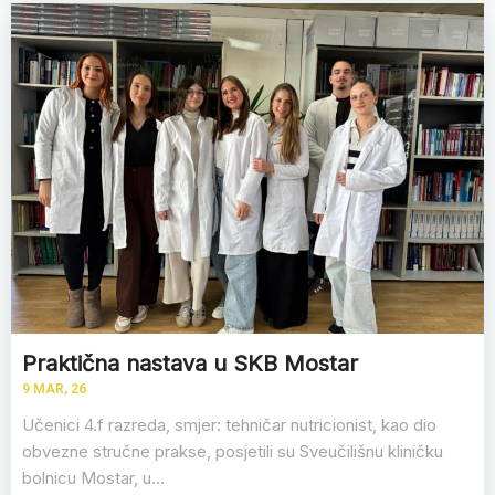
Praktična nastava u SKB Mostar
9
MAR, 26
Učenici 4.f razreda, smjer: tehničar nutricionist, kao dio
obvezne stručne prakse, posjetili su Sveučilišnu kliničku
bolnicu Mostar, u…