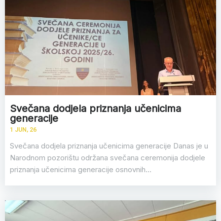
Svečana dodjela priznanja učenicima
generacije
1
JUN, 26
Svečana dodjela priznanja učenicima generacije Danas je u
Narodnom pozorištu održana svečana ceremonija dodjele
priznanja učenicima generacije osnovnih…