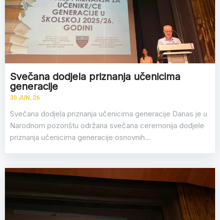
Svečana dodjela priznanja učenicima
generacije
30
JUN, 26
Svečana dodjela priznanja učenicima generacije Danas je u
Narodnom pozorištu održana svečana ceremonija dodjele
priznanja učenicima generacije osnovnih…