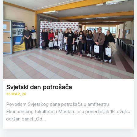
Svjetski dan potrošača
16
MAR, 26
Povodom Svjetskog dana potrošača u amfiteatru
Ekonomskog fakulteta u Mostaru je u ponedjeljak 16. ožujka
održan panel „Od…