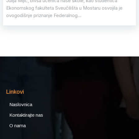
Julija Mijić, bivša učenica naše škole, kao studentica
Ekonomskog fakulteta Sveučilišta u Mostaru osvojila je
ovogodišnje priznanje Federalnog…
Linkovi
Naslovnica
Kontaktirajte nas
O nama