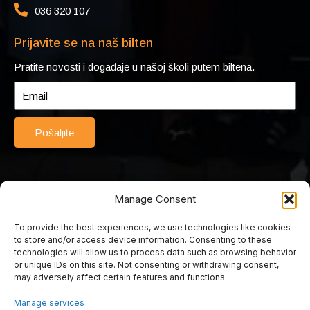
036 320 107
Prijavite se na naš bilten
Pratite novosti i događaje u našoj školi putem biltena.
Pošaljite
Manage Consent
To provide the best experiences, we use technologies like cookies
© 2025 Srednja turističko-ugostiteljska škola Mostar. Sva prava
to store and/or access device information. Consenting to these
pridržana. Web by Rimac web studio.
technologies will allow us to process data such as browsing behavior
or unique IDs on this site. Not consenting or withdrawing consent,
may adversely affect certain features and functions.
Srednja turističko
Manage services