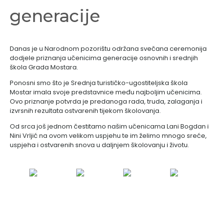
generacije
Danas je u Narodnom pozorištu održana svečana ceremonija
dodjele priznanja učenicima generacije osnovnih i srednjih
škola Grada Mostara.
Ponosni smo što je Srednja turističko-ugostiteljska škola
Mostar imala svoje predstavnice među najboljim učenicima.
Ovo priznanje potvrda je predanoga rada, truda, zalaganja i
izvrsnih rezultata ostvarenih tijekom školovanja.
Od srca još jednom čestitamo našim učenicama Lani Bogdan i
Nini Vrljić na ovom velikom uspjehu te im želimo mnogo sreće,
uspjeha i ostvarenih snova u daljnjem školovanju i životu.