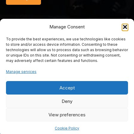
Manage Consent
To provide the best experiences, we use technologies like cookies
© 2025 Srednja turističko-ugostiteljska škola Mostar. Sva prava
to store and/or access device information. Consenting to these
pridržana. Web by Rimac web studio.
technologies will allow us to process data such as browsing behavior
or unique IDs on this site. Not consenting or withdrawing consent,
may adversely affect certain features and functions.
Srednja turističko
Manage services
ugostiteljska škola
Accept
Mostar
Deny
View preferences
Cookie Policy