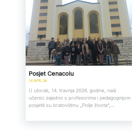
Posjet Cenacolu
14
APR, 26
U utorak, 14. travnja 2026. godine, naši
učenici zajedno s profesorima i pedagoginjom
posjetili su bratovštinu „Polje života“,…