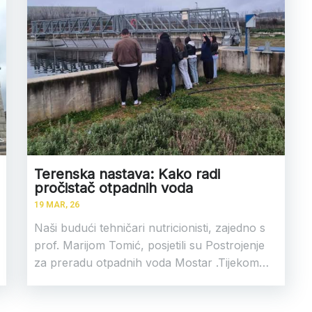
Terenska nastava: Kako radi
pročistač otpadnih voda
19
MAR, 26
Naši budući tehničari nutricionisti, zajedno s
prof. Marijom Tomić, posjetili su Postrojenje
za preradu otpadnih voda Mostar .Tijekom…