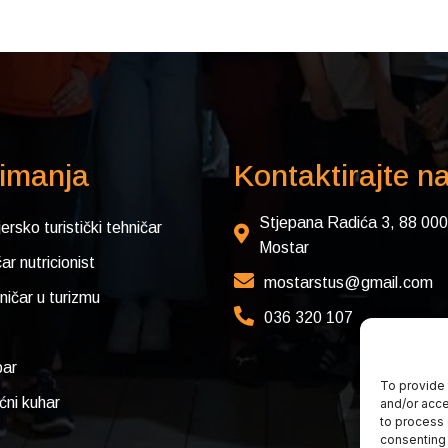
imanja
Kontaktirajte n
Stjepana Radića 3, 88 000
jersko turistički tehničar
Mostar
ar nutricionist
mostarstus@gmail.com
ničar u turizmu
036 320 107
ar
To provide 
ni kuhar
and/or acce
to process 
consenting 