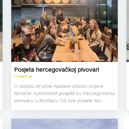
Posjeta hercegovačkoj pivovari
11
MAY, 26
U sklopu stručne nastave učenici smjera
tehničar nutricionist posjetili su Hercegovačku
pivovaru u Mostaru. Cilj ove posjete bio…