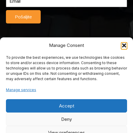
Pošaljite
Manage Consent
To provide the best experiences, we use technologies like cookies
© 2025 Srednja turističko-ugostiteljska škola Mostar. Sva prava
to store and/or access device information. Consenting to these
pridržana. Web by Rimac web studio.
technologies will allow us to process data such as browsing behavior
or unique IDs on this site. Not consenting or withdrawing consent,
may adversely affect certain features and functions.
Srednja turističko
Manage services
ugostiteljska škola
Accept
Mostar
Deny
View preferences