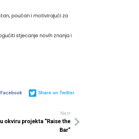
tan, poučan i motivirajući za
ućiti stjecanje novih znanja i
 Facebook
Share on Twitter
Next
 okviru projekta “Raise the
Bar”