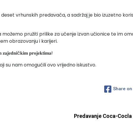
 deset vrhunskih predavača, a sadržaj je bio izuzetno koris
ožemo pružiti prilike za učenje izvan učionice te im omog
njem obrazovanju i karijeri.
 𝐳𝐚𝐣𝐞𝐝𝐧𝐢č𝐤𝐢𝐦 𝐩𝐫𝐨𝐣𝐞𝐤𝐭𝐢𝐦𝐚!
ji su nam omogućili ovo vrijedno iskustvo.
Share on
Predavanje Coca-Cocla u