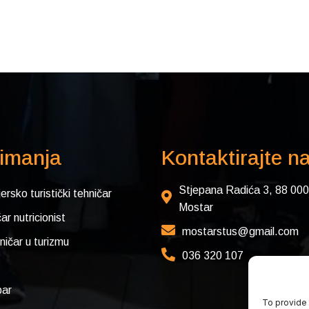
imanja
Kontaktirajte n
Stjepana Radića 3, 88 000
jersko turistički tehničar
Mostar
ar nutricionist
mostarstus@gmail.com
ničar u turizmu
036 320 107
ar
To provide 