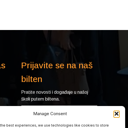
as
Prijavite se na naš
bilten
Pratite novosti i događaje u našoj
školi putem biltena.
Manage Consent
the best experiences, we use technologies like cookies to store
Pošaljite