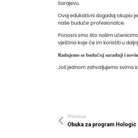
Sarajevu.
Ovaj edukativni događaj okupio je
naše buduće profesionalce.
Ponosni smo što našim učenicima m
vještina koje će im koristiti u dalj
𝐑𝐚𝐝𝐮𝐣𝐞𝐦𝐨 𝐬𝐞 𝐛𝐮𝐝𝐮ć𝐨𝐣 𝐬𝐮𝐫𝐚𝐝𝐧𝐣𝐢 𝐢 𝐧𝐨𝐯𝐢
Još jednom zahvaljujemo svima ko
Previous
Obuka za program Hologic