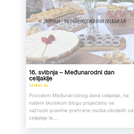
16. svibnja – Međunarodni dan
celijakije
16
MAY, 26
Povodom Međunarodnog dana celijakije, na
našem školskom blogu prisjećamo se
važnosti pravilne prehrane osoba oboljelih od
celijakije te…