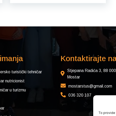
imanja
Kontaktirajte n
Stjepana Radića 3, 88 000
jersko turistički tehničar
Mostar
ar nutricionist
mostarstus@gmail.com
ničar u turizmu
036 320 107
ar
To provide 