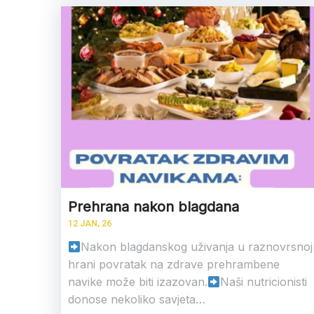
Prehrana nakon blagdana
12
JAN, 26
Nakon blagdanskog uživanja u raznovrsnoj
hrani povratak na zdrave prehrambene
navike može biti izazovan.
Naši nutricionisti
donose nekoliko savjeta…