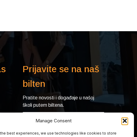
as
Prijavite se na naš
bilten
Pratite novosti i događaje u našoj
školi putem biltena.
Manage Consent
the best experiences, we use technologies like cookies to store
Pošaljite