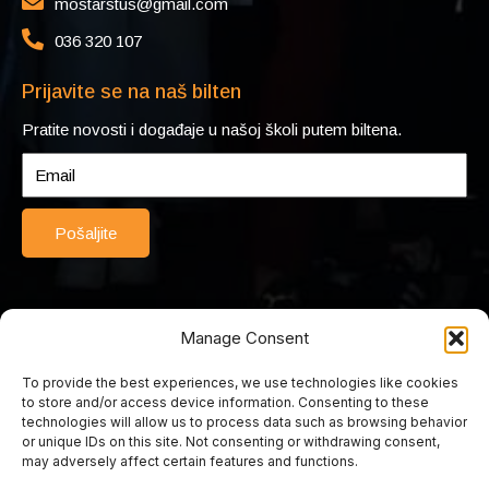
mostarstus@gmail.com
036 320 107
Prijavite se na naš bilten
Pratite novosti i događaje u našoj školi putem biltena.
Pošaljite
Manage Consent
To provide the best experiences, we use technologies like cookies
© 2025 Srednja turističko-ugostiteljska škola Mostar. Sva prava
to store and/or access device information. Consenting to these
pridržana. Web by Rimac web studio.
technologies will allow us to process data such as browsing behavior
or unique IDs on this site. Not consenting or withdrawing consent,
may adversely affect certain features and functions.
Srednja turističko