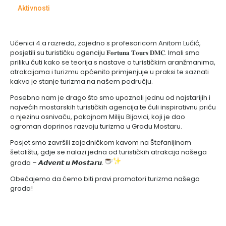
Aktivnosti
Učenici 4.a razreda, zajedno s profesoricom Anitom Lučić,
posjetili su turističku agenciju 𝐅𝐨𝐫𝐭𝐮𝐧𝐚 𝐓𝐨𝐮𝐫𝐬 𝐃𝐌𝐂. Imali smo
priliku čuti kako se teorija s nastave o turističkim aranžmanima,
atrakcijama i turizmu općenito primjenjuje u praksi te saznati
kakvo je stanje turizma na našem području.
Posebno nam je drago što smo upoznali jednu od najstarijih i
najvećih mostarskih turističkih agencija te čuli inspirativnu priču
o njezinu osnivaču, pokojnom Miliju Bijavici, koji je dao
ogroman doprinos razvoju turizma u Gradu Mostaru.
Posjet smo završili zajedničkom kavom na Štefanijinom
šetalištu, gdje se nalazi jedna od turističkih atrakcija našega
grada – 𝘼𝙙𝙫𝙚𝙣𝙩 𝙪 𝙈𝙤𝙨𝙩𝙖𝙧𝙪.
Obećajemo da ćemo biti pravi promotori turizma našega
grada!