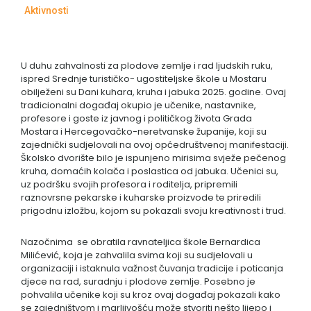
Aktivnosti
U duhu zahvalnosti za plodove zemlje i rad ljudskih ruku,
ispred Srednje turističko- ugostiteljske škole u Mostaru
obilježeni su Dani kuhara, kruha i jabuka 2025. godine. Ovaj
tradicionalni događaj okupio je učenike, nastavnike,
profesore i goste iz javnog i političkog života Grada
Mostara i Hercegovačko-neretvanske županije, koji su
zajednički sudjelovali na ovoj općedruštvenoj manifestaciji.
Školsko dvorište bilo je ispunjeno mirisima svježe pečenog
kruha, domaćih kolača i poslastica od jabuka. Učenici su,
uz podršku svojih profesora i roditelja, pripremili
raznovrsne pekarske i kuharske proizvode te priredili
prigodnu izložbu, kojom su pokazali svoju kreativnost i trud.
Nazočnima se obratila ravnateljica škole Bernardica
Milićević, koja je zahvalila svima koji su sudjelovali u
organizaciji i istaknula važnost čuvanja tradicije i poticanja
djece na rad, suradnju i plodove zemlje. Posebno je
pohvalila učenike koji su kroz ovaj događaj pokazali kako
se zajedništvom i marljivošću može stvoriti nešto lijepo i