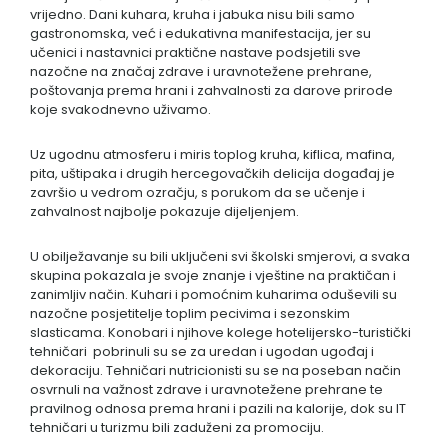
vrijedno. Dani kuhara, kruha i jabuka nisu bili samo
gastronomska, već i edukativna manifestacija, jer su
učenici i nastavnici praktične nastave podsjetili sve
nazočne na značaj zdrave i uravnotežene prehrane,
poštovanja prema hrani i zahvalnosti za darove prirode
koje svakodnevno uživamo.
Uz ugodnu atmosferu i miris toplog kruha, kiflica, mafina,
pita, uštipaka i drugih hercegovačkih delicija događaj je
završio u vedrom ozračju, s porukom da se učenje i
zahvalnost najbolje pokazuje dijeljenjem.
U obilježavanje su bili uključeni svi školski smjerovi, a svaka
skupina pokazala je svoje znanje i vještine na praktičan i
zanimljiv način. Kuhari i pomoćnim kuharima oduševili su
nazočne posjetitelje toplim pecivima i sezonskim
slasticama. Konobari i njihove kolege hotelijersko-turistički
tehničari pobrinuli su se za uredan i ugodan ugođaj i
dekoraciju. Tehničari nutricionisti su se na poseban način
osvrnuli na važnost zdrave i uravnotežene prehrane te
pravilnog odnosa prema hrani i pazili na kalorije, dok su IT
tehničari u turizmu bili zaduženi za promociju.