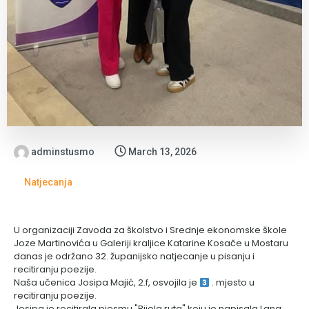
adminstusmo
March 13, 2026
Natjecanja
U organizaciji Zavoda za školstvo i Srednje ekonomske škole
Joze Martinovića u Galeriji kraljice Katarine Kosače u Mostaru
danas je održano 32. županijsko natjecanje u pisanju i
recitiranju poezije.
Naša učenica Josipa Majić, 2.f, osvojila je
. mjesto u
recitiranju poezije.
Josipa je recitirala pjesmu "Bijela ruta" koju je napisala Lana