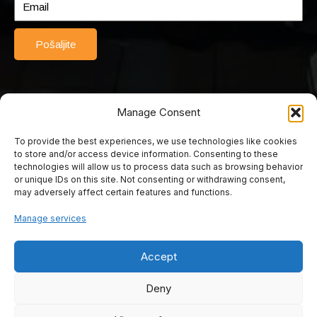
Pošaljite
Manage Consent
To provide the best experiences, we use technologies like cookies
© 2025 Srednja turističko-ugostiteljska škola Mostar. Sva prava
to store and/or access device information. Consenting to these
pridržana. Web by Rimac web studio.
technologies will allow us to process data such as browsing behavior
or unique IDs on this site. Not consenting or withdrawing consent,
may adversely affect certain features and functions.
Srednja turističko
Manage services
ugostiteljska škola
Accept
Mostar
Deny