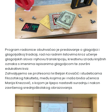
Program radionice obuhvaćao je predavanje o glagoljici i
glagoljaškoj tradiciji, rad na radnim listovima kroz učenje
glagoljskih slova i njihovu transkripciju, kreativnu izradu knjižnih
oznaka s imenima ispisanima glagoljicom te završni
edukativni kviz.
Zahvaljujemo se profesorici Ivi Beljan Kovačić i studeticama
Filozofskog fakulteta, među kojima je i naša bivša učenica
Marija Knezović, s kojom je lijepo nastaviti suradnju i nakon
završenog srednjoškolskog obrazovanja.