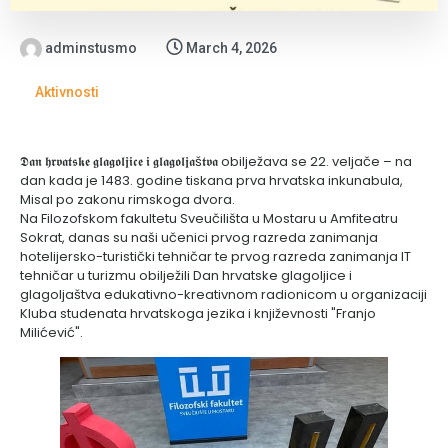
adminstusmo
March 4, 2026
Aktivnosti
𝕯𝖆𝖓 𝖍𝖗𝖛𝖆𝖙𝖘𝖐𝖊 𝖌𝖑𝖆𝖌𝖔𝖑𝖏𝖎𝖈𝖊 𝖎 𝖌𝖑𝖆𝖌𝖔𝖑𝖏𝖆š𝖙𝖛𝖆 obilježava se 22. veljače – na
dan kada je 1483. godine tiskana prva hrvatska inkunabula,
Misal po zakonu rimskoga dvora.
Na Filozofskom fakultetu Sveučilišta u Mostaru u Amfiteatru
Sokrat, danas su naši učenici prvog razreda zanimanja
hotelijersko-turistički tehničar te prvog razreda zanimanja IT
tehničar u turizmu obilježili Dan hrvatske glagoljice i
glagoljaštva edukativno-kreativnom radionicom u organizaciji
Kluba studenata hrvatskoga jezika i književnosti "Franjo
Milićević".