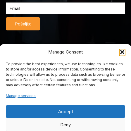
Pošaljite
Manage Consent
To provide the best experiences, we use technologies like cookies
© 2025 Srednja turističko-ugostiteljska škola Mostar. Sva prava
to store and/or access device information. Consenting to these
pridržana. Web by Rimac web studio.
technologies will allow us to process data such as browsing behavior
or unique IDs on this site. Not consenting or withdrawing consent,
may adversely affect certain features and functions.
Srednja turističko
Manage services
ugostiteljska škola
Accept
Mostar
Deny