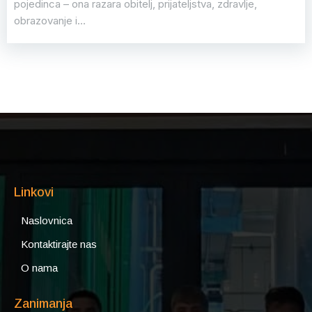
pojedinca – ona razara obitelj, prijateljstva, zdravlje,
obrazovanje i…
Linkovi
Naslovnica
Kontaktirajte nas
O nama
Zanimanja