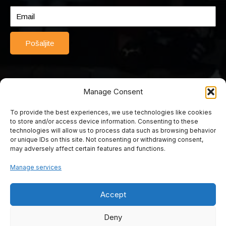
Pošaljite
Manage Consent
To provide the best experiences, we use technologies like cookies
© 2025 Srednja turističko-ugostiteljska škola Mostar. Sva prava
to store and/or access device information. Consenting to these
pridržana. Web by Rimac web studio.
technologies will allow us to process data such as browsing behavior
or unique IDs on this site. Not consenting or withdrawing consent,
may adversely affect certain features and functions.
Srednja turističko
Manage services
ugostiteljska škola
Accept
Mostar
Deny