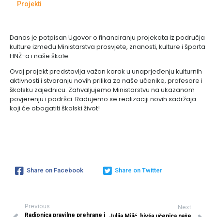
Projekti
Danas je potpisan Ugovor o financiranju projekata iz područja
kulture između Ministarstva prosvjete, znanosti, kulture i športa
HNŽ-a i naše škole.
Ovaj projekt predstavlja važan korak u unaprjeđenju kulturnih
aktivnosti i stvaranju novih prilika za naše učenike, profesore i
školsku zajednicu. Zahvaljujemo Ministarstvu na ukazanom
povjerenju i podršci. Radujemo se realizaciji novih sadržaja
koji će obogatiti školski život!
Share on Facebook
Share on Twitter
Previous
Next
Radionica pravilne prehrane i
Julija Mijić, bivša učenica naše