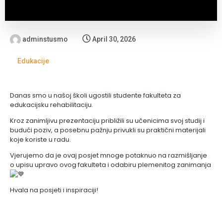
adminstusmo
April 30, 2026
Edukacije
Danas smo u našoj školi ugostili studente fakulteta za
edukacijsku rehabilitaciju.
Kroz zanimljivu prezentaciju približili su učenicima svoj studij i
budući poziv, a posebnu pažnju privukli su praktični materijali
koje koriste u radu.
Vjerujemo da je ovaj posjet mnoge potaknuo na razmišljanje
o upisu upravo ovog fakulteta i odabiru plemenitog zanimanja
Hvala na posjeti i inspiraciji!