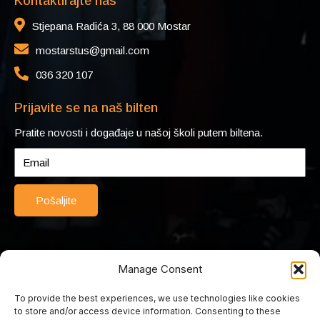
Kontaktirajte nas
Stjepana Radića 3, 88 000 Mostar
mostarstus@gmail.com
036 320 107
Prijavite se na naš bilten
Pratite novosti i događaje u našoj školi putem biltena.
Pošaljite
Manage Consent
To provide the best experiences, we use technologies like cookies
© 2025 Srednja turističko-ugostiteljska škola Mostar. Sva prava
to store and/or access device information. Consenting to these