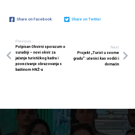
Share on Facebook
Share on Twitter
Previous
Potpisan Okvirni sporazum o
Next
suradnji – novi okvir za
Projekt „Turist u svome
jačanje turističkog kadra i
gradu“: učenici kao vodiči i
povezivanje obrazovanja s
domaćin
baštinom HNŽ-a